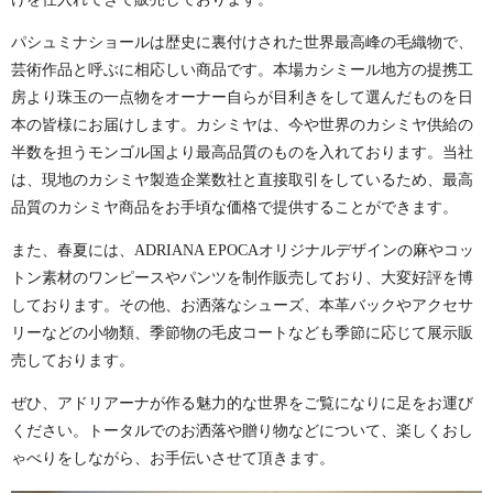
パシュミナショールは歴史に裏付けされた世界最高峰の毛織物で、
芸術作品と呼ぶに相応しい商品です。本場カシミール地方の提携工
房より珠玉の一点物をオーナー自らが目利きをして選んだものを日
本の皆様にお届けします。カシミヤは、今や世界のカシミヤ供給の
半数を担うモンゴル国より最高品質のものを入れております。当社
は、現地のカシミヤ製造企業数社と直接取引をしているため、最高
品質のカシミヤ商品をお手頃な価格で提供することができます。
また、春夏には、ADRIANA EPOCAオリジナルデザインの麻やコッ
トン素材のワンピースやパンツを制作販売しており、大変好評を博
しております。その他、お洒落なシューズ、本革バックやアクセサ
リーなどの小物類、季節物の毛皮コートなども季節に応じて展示販
売しております。
ぜひ、アドリアーナが作る魅力的な世界をご覧になりに足をお運び
ください。トータルでのお洒落や贈り物などについて、楽しくおし
ゃべりをしながら、お手伝いさせて頂きます。