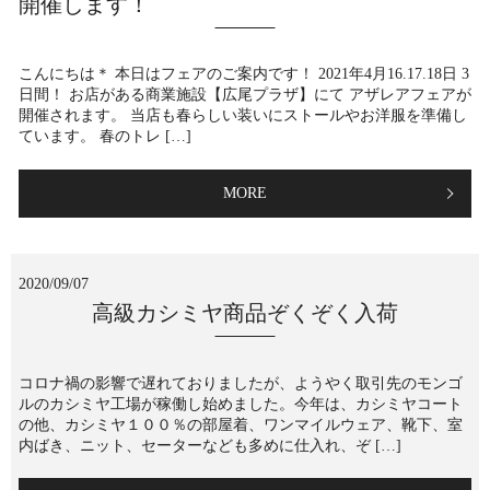
開催します！
こんにちは＊ 本日はフェアのご案内です！ 2021年4月16.17.18日 3
日間！ お店がある商業施設【広尾プラザ】にて アザレアフェアが
開催されます。 当店も春らしい装いにストールやお洋服を準備し
ています。 春のトレ […]
MORE
2020/09/07
高級カシミヤ商品ぞくぞく入荷
コロナ禍の影響で遅れておりましたが、ようやく取引先のモンゴ
ルのカシミヤ工場が稼働し始めました。今年は、カシミヤコート
の他、カシミヤ１００％の部屋着、ワンマイルウェア、靴下、室
内ばき、ニット、セーターなども多めに仕入れ、ぞ […]